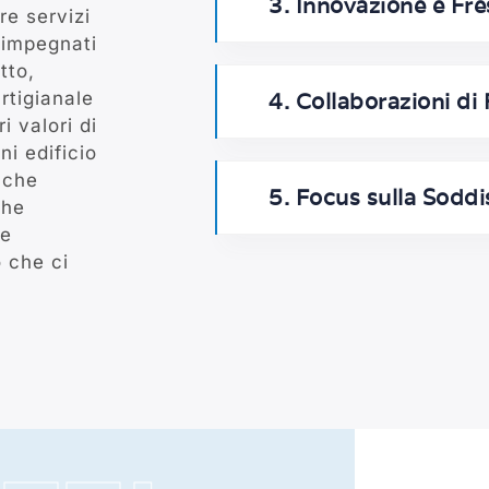
3. Innovazione e Fr
re servizi
o impegnati
tto,
4. Collaborazioni di 
rtigianale
i valori di
ni edificio
 che
5. Focus sulla Soddi
che
 e
o che ci